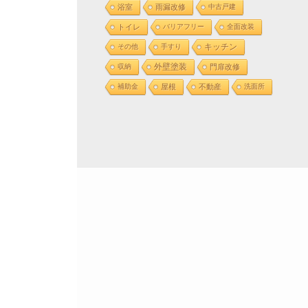
浴室
雨漏改修
中古戸建
トイレ
バリアフリー
全面改装
その他
手すり
キッチン
外壁塗装
収納
門扉改修
補助金
屋根
不動産
洗面所