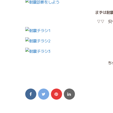
まずは耐
▽▽ 只
ち