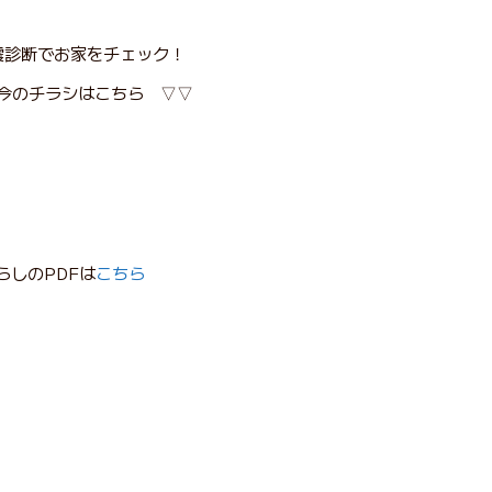
震診断でお家をチェック！
今のチラシはこちら ▽▽
らしのPDFは
こちら