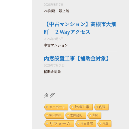
2026年8月7日
20階建 最上階
【中古マンション】高槻市大畑
町 ２Wayアクセス
2026年8月3日
中古マンション
内窓設置工事【補助金対象】
2026年7月31日
補助金対象
タグ
外構工事
カーポート
内装
集合住宅
玄関廻り
玄関
リフォーム
注文住宅
内窓