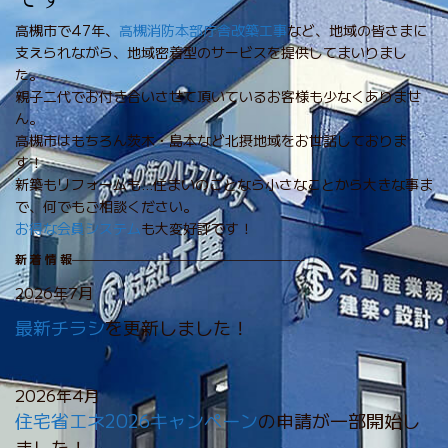
高槻市で47年、
高槻消防本部庁舎改築工事
など、
地域の皆さまに
支えられながら、地域密着型のサービスを提供してまいりまし
た。
親子二代でお付き合いさせて頂いているお客様も少なくありませ
ん。
高槻市はもちろん茨木・島本など北摂地域をお世話しておりま
す！
新築もリフォームも…住まいのことなら小さなことから大きな事ま
で、何でもご相談ください。
お得な会員システム
も大変好評です！
新 着 情 報
———————————————————-
2026年7月
最新チラシ
を更新しました！
2026年4月
住宅省エネ2026キャンペーン
の申請が一部開始し
ました！