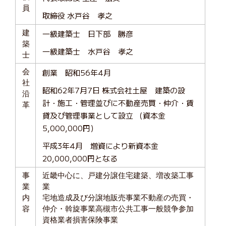
員
取締役 水戸谷 孝之
建
一級建築士 日下部 勝彦
築
一級建築士 水戸谷 孝之
士
会
創業 昭和56年4月
社
昭和62年7月7日 株式会社土屋 建築の設
沿
計・施工・管理並びに不動産売買・仲介・賃
革
貸及び管理事業として設立 （資本金
5,000,000円）
平成3年4月 増資により新資本金
20,000,000円となる
事
近畿中心に、戸建分譲住宅建築、増改築工事
業
業
内
宅地造成及び分譲地販売事業不動産の売買・
容
仲介・斡旋事業高槻市公共工事一般競争参加
資格業者損害保険事業