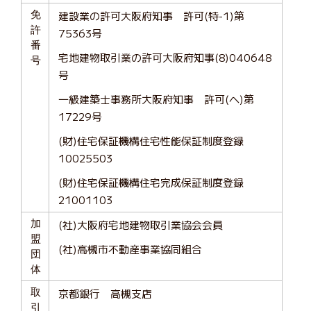
免
建設業の許可大阪府知事 許可(特-1)第
許
75363号
番
宅地建物取引業の許可大阪府知事(8)040648
号
号
一級建築士事務所大阪府知事 許可(ヘ)第
17229号
(財)住宅保証機構住宅性能保証制度登録
10025503
(財)住宅保証機構住宅完成保証制度登録
21001103
加
(社)大阪府宅地建物取引業協会会員
盟
(社)高槻市不動産事業協同組合
団
体
取
京都銀行 高槻支店
引