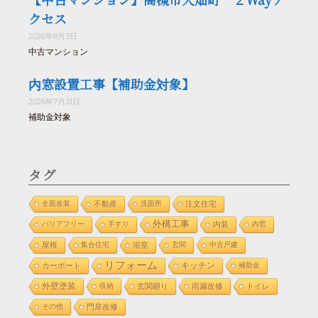
クセス
2026年8月3日
中古マンション
内窓設置工事【補助金対象】
2026年7月31日
補助金対象
タグ
全面改装
不動産
洗面所
注文住宅
外構工事
バリアフリー
手すり
内装
内窓
屋根
集合住宅
浴室
玄関
中古戸建
リフォーム
カーポート
キッチン
補助金
外壁塗装
収納
玄関廻り
雨漏改修
トイレ
その他
門扉改修