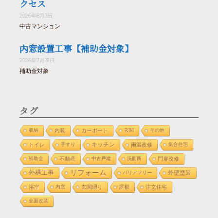
クセス
2026年8月3日
中古マンション
内窓設置工事【補助金対象】
2026年7月31日
補助金対象
タグ
収納
内装
カーポート
玄関
その他
トイレ
手すり
キッチン
雨漏改修
集合住宅
補助金
不動産
中古戸建
洗面所
門扉改修
リフォーム
外構工事
外壁塗装
バリアフリー
浴室
内窓
玄関廻り
屋根
注文住宅
全面改装