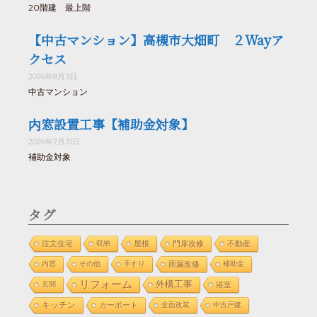
20階建 最上階
【中古マンション】高槻市大畑町 ２Wayア
クセス
2026年8月3日
中古マンション
内窓設置工事【補助金対象】
2026年7月31日
補助金対象
タグ
注文住宅
収納
屋根
門扉改修
不動産
内窓
その他
手すり
雨漏改修
補助金
リフォーム
外構工事
玄関
浴室
キッチン
カーポート
全面改装
中古戸建