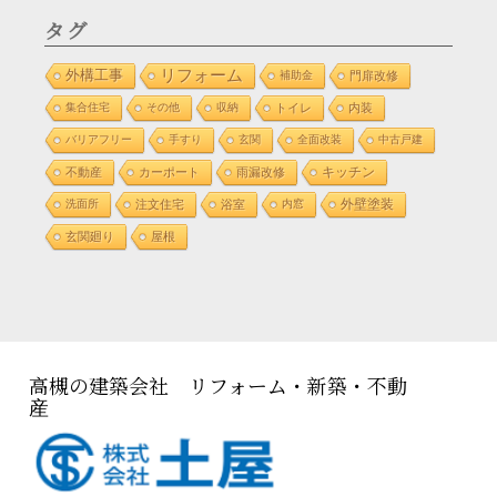
タグ
リフォーム
外構工事
補助金
門扉改修
集合住宅
その他
収納
トイレ
内装
バリアフリー
手すり
玄関
全面改装
中古戸建
不動産
カーポート
雨漏改修
キッチン
外壁塗装
洗面所
注文住宅
浴室
内窓
玄関廻り
屋根
高槻の建築会社 リフォーム・新築・不動
産