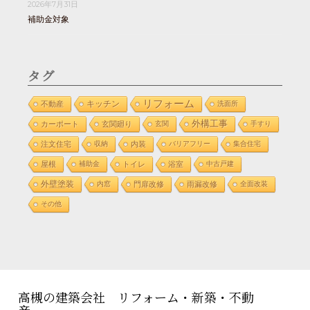
2026年7月31日
補助金対象
タグ
リフォーム
不動産
キッチン
洗面所
外構工事
カーポート
玄関廻り
玄関
手すり
注文住宅
収納
内装
バリアフリー
集合住宅
屋根
補助金
トイレ
浴室
中古戸建
外壁塗装
内窓
門扉改修
雨漏改修
全面改装
その他
高槻の建築会社 リフォーム・新築・不動