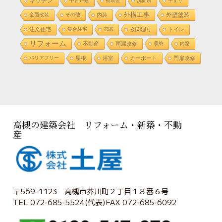
キッチン
中古戸建
補助金
洗面所
手すり
外構工事
外壁塗装
全面改装
その他
内装
注文住宅
集合住宅
玄関
玄関廻り
トイレ
リフォーム
不動産
雨漏改修
収納
内窓
バリアフリー
屋根
浴室
カーポート
門扉改修
高槻の建築会社 リフォーム・新築・不動
産
〒569-1123 高槻市芥川町２丁目１８番６号
TEL 072-685-5524(代表)FAX 072-685-6092