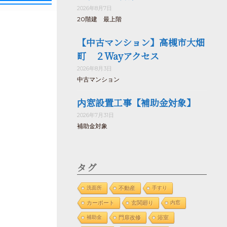
2026年8月7日
20階建 最上階
【中古マンション】高槻市大畑
町 ２Wayアクセス
2026年8月3日
中古マンション
内窓設置工事【補助金対象】
2026年7月31日
補助金対象
タグ
洗面所
不動産
手すり
カーポート
玄関廻り
内窓
補助金
門扉改修
浴室