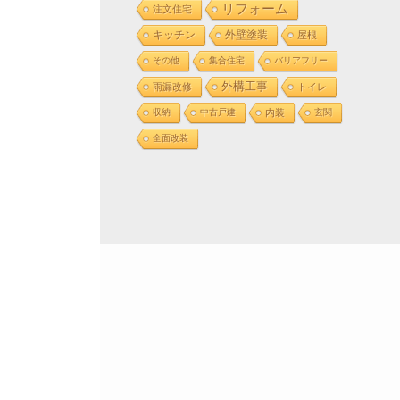
リフォーム
注文住宅
外壁塗装
キッチン
屋根
その他
集合住宅
バリアフリー
外構工事
雨漏改修
トイレ
収納
中古戸建
内装
玄関
全面改装