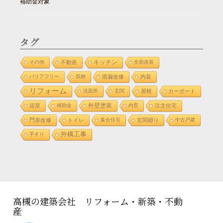
補助金対象
タグ
その他
不動産
キッチン
全面改装
バリアフリー
収納
雨漏改修
内装
リフォーム
洗面所
玄関
屋根
カーポート
外壁塗装
浴室
補助金
内窓
注文住宅
門扉改修
トイレ
集合住宅
玄関廻り
中古戸建
外構工事
手すり
高槻の建築会社 リフォーム・新築・不動
産