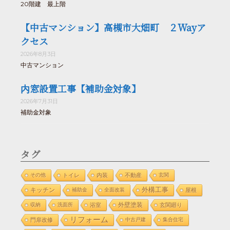
20階建 最上階
【中古マンション】高槻市大畑町 ２Wayア
クセス
2026年8月3日
中古マンション
内窓設置工事【補助金対象】
2026年7月31日
補助金対象
タグ
その他
トイレ
内装
不動産
玄関
外構工事
キッチン
補助金
全面改装
屋根
外壁塗装
収納
洗面所
浴室
玄関廻り
リフォーム
門扉改修
中古戸建
集合住宅