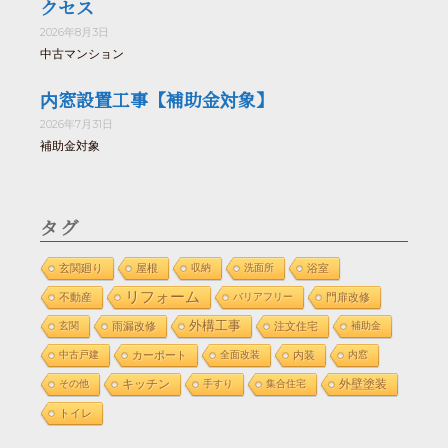
クセス
2026年8月3日
中古マンション
内窓設置工事【補助金対象】
2026年7月31日
補助金対象
タグ
玄関廻り
屋根
収納
洗面所
浴室
リフォーム
不動産
バリアフリー
門扉改修
外構工事
玄関
雨漏改修
注文住宅
補助金
中古戸建
カーポート
全面改装
内装
内窓
外壁塗装
その他
キッチン
手すり
集合住宅
トイレ