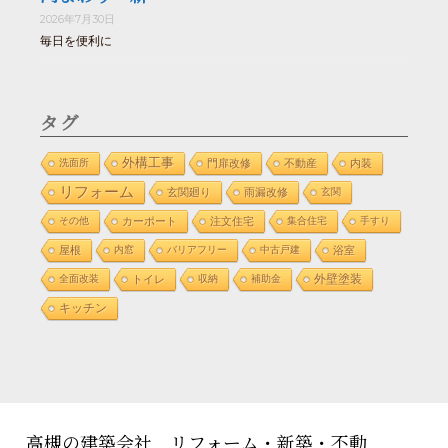
2026年7月30日
毎日を便利に
タグ
外構工事
洗面所
門扉改修
不動産
内装
リフォーム
玄関廻り
雨漏改修
玄関
その他
カーポート
注文住宅
集合住宅
手すり
屋根
内窓
バリアフリー
中古戸建
浴室
外壁塗装
全面改装
トイレ
収納
補助金
キッチン
高槻の建築会社 リフォーム・新築・不動