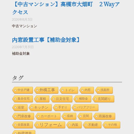
【中古マンション】高槻市大畑町 ２Wayア
クセス
2026年8月3日
中古マンション
内窓設置工事【補助金対象】
2026年7月31日
補助金対象
タグ
外構工事
中古戸建
トイレ
内窓
洗面所
集合住宅
屋根
注文住宅
補助金
玄関廻り
浴室
キッチン
手すり
バリアフリー
門扉改修
カーポート
収納
玄関
雨漏改修
リフォーム
全面改装
内装
不動産
その他
外壁塗装