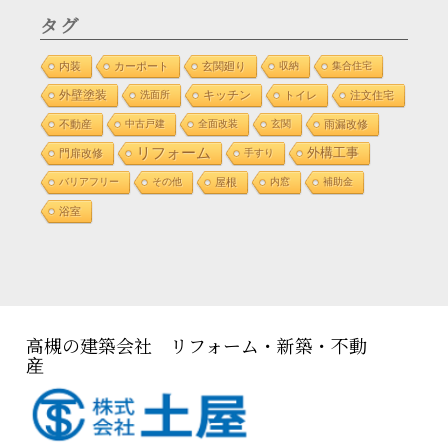
タグ
内装
カーポート
玄関廻り
収納
集合住宅
外壁塗装
洗面所
キッチン
トイレ
注文住宅
不動産
中古戸建
全面改装
玄関
雨漏改修
リフォーム
外構工事
門扉改修
手すり
バリアフリー
その他
屋根
内窓
補助金
浴室
高槻の建築会社 リフォーム・新築・不動
産