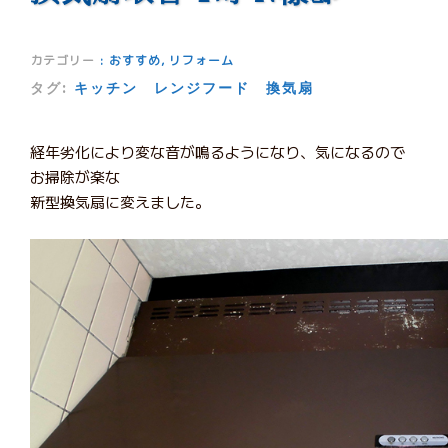
カテゴリー
:
おすすめ
,
リフォーム
タグ:
キッチン
レンジフード
換気扇
経年劣化により変な音が鳴るようになり、気になるので
お掃除が楽な
新型換気扇に変えました。