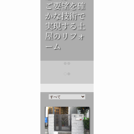
ご要望を確
かな技術で
実現する土
屋のリフォ
ーム
門扉改修 D
町 H様邸