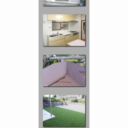
キッチン D
司 K様邸
屋根葺替 M
郡 Y様邸
裏庭改修 Y
町 M様邸