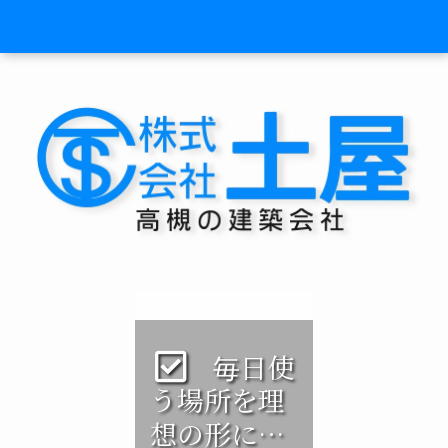
毎日使
う場所を理
想の形に…