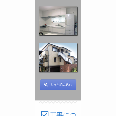
キッチン改
修 M様邸
外壁塗装 K
町 I様邸
もっと読み込む
工事につ