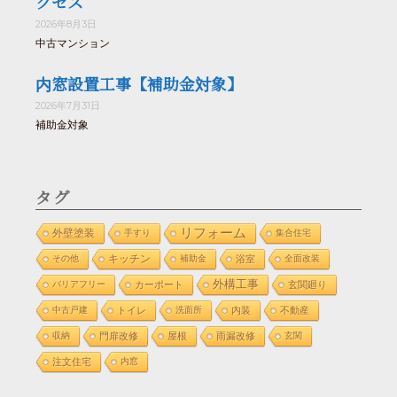
クセス
2026年8月3日
中古マンション
内窓設置工事【補助金対象】
2026年7月31日
補助金対象
タグ
リフォーム
外壁塗装
手すり
集合住宅
その他
キッチン
補助金
浴室
全面改装
外構工事
バリアフリー
カーポート
玄関廻り
中古戸建
トイレ
洗面所
内装
不動産
収納
門扉改修
屋根
雨漏改修
玄関
注文住宅
内窓