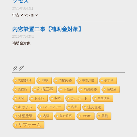
クセス
2026年8月3日
中古マンション
内窓設置工事【補助金対象】
2026年7月31日
補助金対象
タグ
玄関廻り
浴室
門扉改修
中古戸建
手すり
外構工事
洗面所
不動産
雨漏改修
補助金
玄関
トイレ
収納
カーポート
全面改装
キッチン
バリアフリー
内窓
注文住宅
外壁塗装
内装
集合住宅
その他
屋根
リフォーム