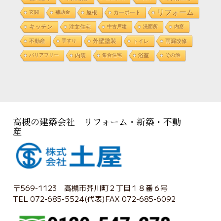
リフォーム
玄関
補助金
屋根
カーポート
キッチン
注文住宅
中古戸建
洗面所
内窓
外壁塗装
不動産
手すり
トイレ
雨漏改修
バリアフリー
内装
集合住宅
浴室
その他
高槻の建築会社 リフォーム・新築・不動
産
〒569-1123 高槻市芥川町２丁目１８番６号
TEL 072-685-5524(代表)FAX 072-685-6092