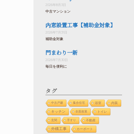
2026年8月3日
中古マンション
内窓設置工事【補助金対象】
2026年7月31日
補助金対象
門まわり一新
2026年7月30日
毎日を便利に
タグ
中古戸建
集合住宅
浴室
内装
キッチン
全面改装
トイレ
玄関
手すり
不動産
外構工事
カーポート