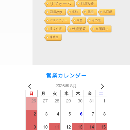
リフォーム
門扉改修
雨漏改修
収納
屋根
洗面所
バリアフリー
内窓
その他
外壁塗装
注文住宅
玄関廻り
補助金
営業カレンダー
2026年 8月
日
月
火
水
木
金
土
26
27
28
29
30
31
1
2
3
4
5
6
7
8
9
10
11
12
13
14
15