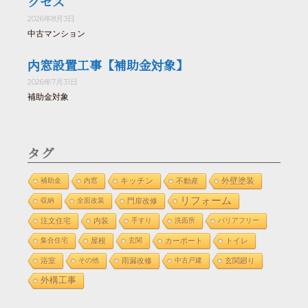
クセス
2026年8月3日
中古マンション
内窓設置工事【補助金対象】
2026年7月31日
補助金対象
タグ
外壁塗装
補助金
内窓
キッチン
不動産
リフォーム
収納
全面改装
門扉改修
注文住宅
内装
手すり
洗面所
バリアフリー
集合住宅
屋根
玄関
カーポート
トイレ
浴室
その他
雨漏改修
中古戸建
玄関廻り
外構工事