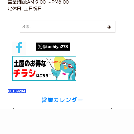
営業時間:AM 9:00 ～PM6:00
定休日 :土日祝日
営業カレンダー
2026年 8月
日
月
火
水
木
金
土
26
27
28
29
30
31
1