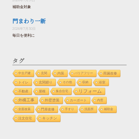
補助金対象
門まわり一新
2026年7月30日
毎日を便利に
タグ
中古戸建
玄関
内装
バリアフリー
雨漏改修
トイレ
玄関廻り
その他
収納
浴室
リフォーム
不動産
屋根
集合住宅
外構工事
外壁塗装
カーポート
内窓
全面改装
門扉改修
手すり
洗面所
補助金
注文住宅
キッチン