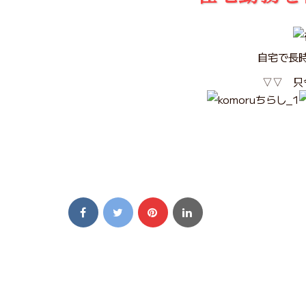
自宅で長
▽▽ 只