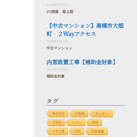
2026年8月7日
20階建 最上階
【中古マンション】高槻市大畑
町 ２Wayアクセス
2026年8月3日
中古マンション
内窓設置工事【補助金対象】
2026年7月31日
補助金対象
タグ
集合住宅
不動産
キッチン
洗面所
トイレ
屋根
中古戸建
内窓
門扉改修