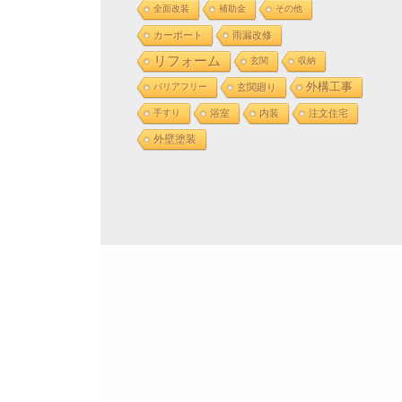
全面改装
補助金
その他
カーポート
雨漏改修
リフォーム
玄関
収納
外構工事
バリアフリー
玄関廻り
手すり
浴室
内装
注文住宅
外壁塗装