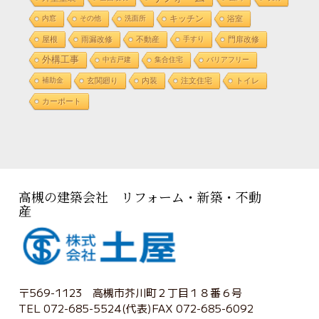
内窓
その他
洗面所
キッチン
浴室
屋根
雨漏改修
不動産
手すり
門扉改修
外構工事
中古戸建
集合住宅
バリアフリー
補助金
玄関廻り
内装
注文住宅
トイレ
カーポート
高槻の建築会社 リフォーム・新築・不動
産
〒569-1123 高槻市芥川町２丁目１８番６号
TEL 072-685-5524(代表)FAX 072-685-6092