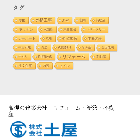
タグ
外構工事
屋根
浴室
玄関
補助金
キッチン
洗面所
集合住宅
バリアフリー
外壁塗装
カーポート
収納
雨漏改修
中古戸建
内窓
玄関廻り
その他
全面改装
リフォーム
手すり
門扉改修
不動産
注文住宅
内装
トイレ
高槻の建築会社 リフォーム・新築・不動
産