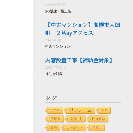
2026年8月7日
20階建 最上階
【中古マンション】高槻市大畑
町 ２Wayアクセス
2026年8月3日
中古マンション
内窓設置工事【補助金対象】
2026年7月31日
補助金対象
タグ
リフォーム
その他
内窓
不動産
集合住宅
門扉改修
玄関
カーポート
洗面所