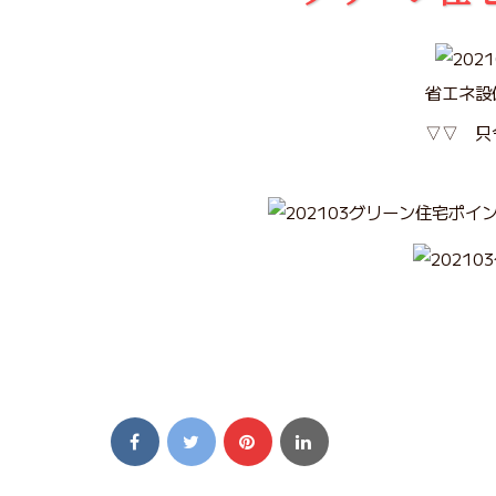
省エネ設
▽▽ 只