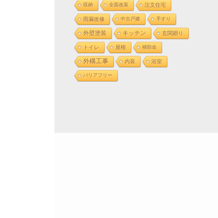
収納
全面改装
注文住宅
雨漏改修
中古戸建
手すり
外壁塗装
キッチン
玄関廻り
トイレ
屋根
補助金
外構工事
内装
浴室
バリアフリー