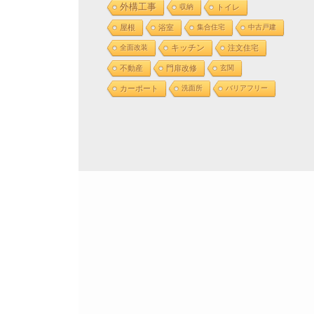
外構工事
収納
トイレ
屋根
浴室
集合住宅
中古戸建
全面改装
キッチン
注文住宅
不動産
門扉改修
玄関
カーポート
洗面所
バリアフリー