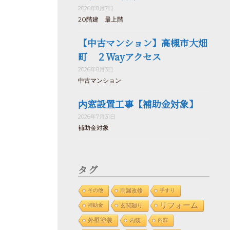
2026年8月7日
20階建 最上階
【中古マンション】高槻市大畑
町 ２Wayアクセス
2026年8月3日
中古マンション
内窓設置工事【補助金対象】
2026年7月31日
補助金対象
タグ
その他
雨漏改修
手すり
リフォーム
補助金
玄関廻り
外壁塗装
内装
内窓