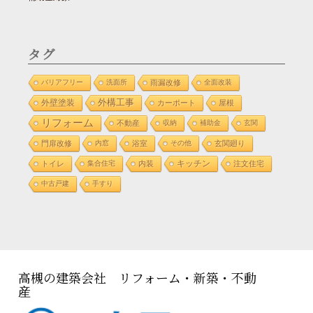
タグ
バリアフリー
洗面所
雨漏改修
全面改装
外構工事
外壁塗装
カーポート
屋根
リフォーム
不動産
収納
補助金
玄関
門扉改修
内窓
浴室
その他
玄関廻り
トイレ
集合住宅
内装
キッチン
注文住宅
中古戸建
手すり
高槻の建築会社 リフォーム・新築・不動
産