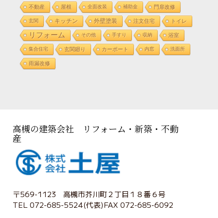
不動産
屋根
全面改装
補助金
門扉改修
外壁塗装
玄関
キッチン
注文住宅
トイレ
リフォーム
その他
手すり
収納
浴室
集合住宅
玄関廻り
カーポート
内窓
洗面所
雨漏改修
高槻の建築会社 リフォーム・新築・不動
産
〒569-1123 高槻市芥川町２丁目１８番６号
TEL 072-685-5524(代表)FAX 072-685-6092