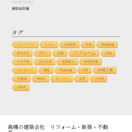
2026年7月31日
補助金対象
タグ
バリアフリー
トイレ
全面改装
収納
雨漏改修
リフォーム
集合住宅
手すり
内装
浴室
外壁塗装
中古戸建
注文住宅
玄関廻り
外構工事
カーポート
屋根
門扉改修
内窓
不動産
補助金
キッチン
玄関
その他
洗面所
高槻の建築会社 リフォーム・新築・不動