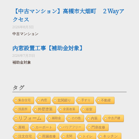
【中古マンション】高槻市大畑町 ２Wayア
クセス
2026年8月3日
中古マンション
内窓設置工事【補助金対象】
2026年7月31日
補助金対象
タグ
集合住宅
内窓
玄関廻り
手すり
不動産
外壁塗装
洗面所
全面改装
浴室
リフォーム
補助金
その他
内装
中古戸建
屋根
カーポート
バリアフリー
門扉改修
注文住宅
雨漏改修
玄関
トイレ
キッチン