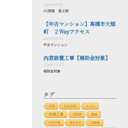
2026年8月7日
20階建 最上階
【中古マンション】高槻市大畑
町 ２Wayアクセス
2026年8月3日
中古マンション
内窓設置工事【補助金対象】
2026年7月31日
補助金対象
タグ
内窓
注文住宅
トイレ
外構工事
洗面所
屋根
中古戸建
集合住宅
不動産