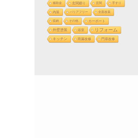
補助金
玄関廻り
玄関
手すり
内装
バリアフリー
全面改装
収納
その他
カーポート
リフォーム
外壁塗装
浴室
キッチン
雨漏改修
門扉改修