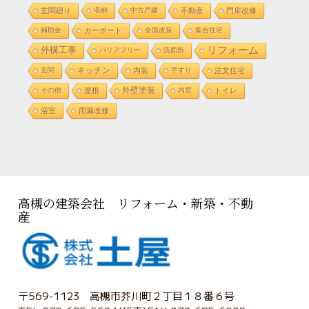
玄関廻り
収納
中古戸建
不動産
門扉改修
補助金
カーポート
全面改装
集合住宅
リフォーム
外構工事
バリアフリー
洗面所
玄関
キッチン
内装
手すり
注文住宅
外壁塗装
その他
屋根
内窓
トイレ
浴室
雨漏改修
高槻の建築会社 リフォーム・新築・不動
産
〒569-1123 高槻市芥川町２丁目１８番６号