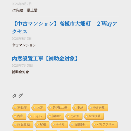
2026年8月7日
20階建 最上階
【中古マンション】高槻市大畑町 ２Wayア
クセス
2026年8月3日
中古マンション
内窓設置工事【補助金対象】
2026年7月31日
補助金対象
タグ
外構工事
不動産
内装
収納
中古戸建
内窓
トイレ
補助金
その他
全面改装
雨漏改修
屋根
手すり
玄関廻り
バリアフリー