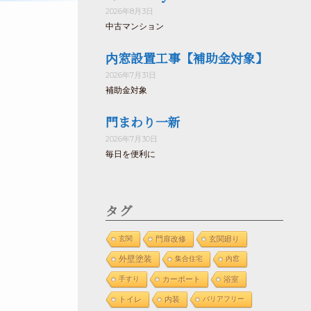
2026年8月3日
中古マンション
内窓設置工事【補助金対象】
2026年7月31日
補助金対象
門まわり一新
2026年7月30日
毎日を便利に
タグ
玄関
門扉改修
玄関廻り
外壁塗装
集合住宅
内窓
手すり
カーポート
浴室
トイレ
内装
バリアフリー