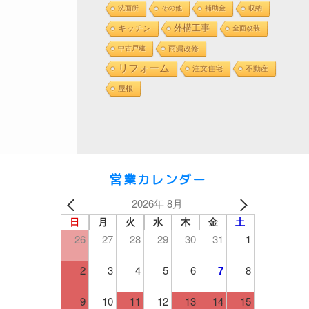
洗面所
その他
補助金
収納
外構工事
キッチン
全面改装
中古戸建
雨漏改修
リフォーム
注文住宅
不動産
屋根
営業カレンダー
2026年 8月
日
月
火
水
木
金
土
26
27
28
29
30
31
1
2
3
4
5
6
7
8
9
10
11
12
13
14
15