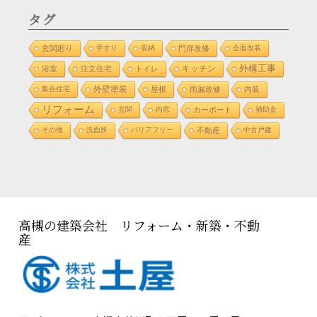
タグ
玄関廻り
手すり
収納
門扉改修
全面改装
外構工事
浴室
注文住宅
トイレ
キッチン
外壁塗装
集合住宅
屋根
雨漏改修
内装
リフォーム
玄関
内窓
カーポート
補助金
その他
洗面所
バリアフリー
不動産
中古戸建
高槻の建築会社 リフォーム・新築・不動
産