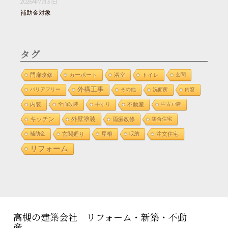
2026年7月31日
補助金対象
タグ
門扉改修
カーポート
浴室
トイレ
玄関
外構工事
バリアフリー
その他
洗面所
内窓
内装
全面改装
手すり
不動産
中古戸建
外壁塗装
キッチン
雨漏改修
集合住宅
補助金
玄関廻り
屋根
収納
注文住宅
リフォーム
高槻の建築会社 リフォーム・新築・不動
産