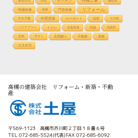
外構工事
集合住宅
内窓
キッチン
補助金
リフォーム
雨漏改修
収納
門扉改修
外壁塗装
中古戸建
カーポート
浴室
その他
バリアフリー
トイレ
全面改装
内装
洗面所
玄関
手すり
玄関廻り
不動産
屋根
注文住宅
高槻の建築会社 リフォーム・新築・不動
産
〒569-1123 高槻市芥川町２丁目１８番６号
TEL 072-685-5524(代表)FAX 072-685-6092