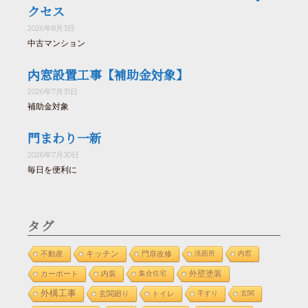
クセス
2026年8月3日
中古マンション
内窓設置工事【補助金対象】
2026年7月31日
補助金対象
門まわり一新
2026年7月30日
毎日を便利に
タグ
不動産
キッチン
門扉改修
洗面所
内窓
外壁塗装
カーポート
内装
集合住宅
外構工事
玄関廻り
トイレ
手すり
玄関