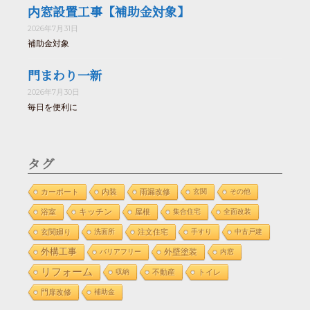
内窓設置工事【補助金対象】
2026年7月31日
補助金対象
門まわり一新
2026年7月30日
毎日を便利に
タグ
カーポート
内装
雨漏改修
玄関
その他
浴室
キッチン
屋根
集合住宅
全面改装
玄関廻り
洗面所
注文住宅
手すり
中古戸建
外構工事
外壁塗装
バリアフリー
内窓
リフォーム
収納
不動産
トイレ
門扉改修
補助金