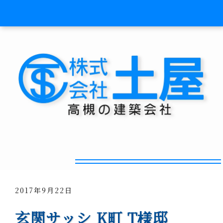
和モダンな玄関廻りに！
2017年9月22日
玄関サッシ K町 T様邸