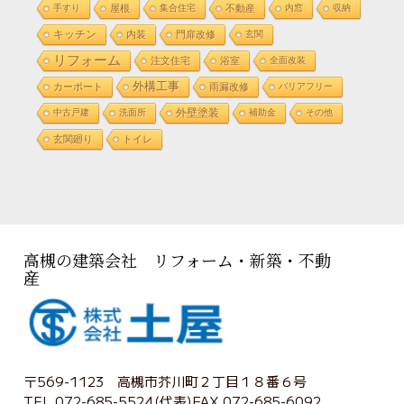
手すり
屋根
集合住宅
不動産
内窓
収納
キッチン
内装
門扉改修
玄関
リフォーム
注文住宅
浴室
全面改装
外構工事
カーポート
雨漏改修
バリアフリー
外壁塗装
中古戸建
洗面所
補助金
その他
玄関廻り
トイレ
高槻の建築会社 リフォーム・新築・不動
産
〒569-1123 高槻市芥川町２丁目１８番６号
TEL 072-685-5524(代表)FAX 072-685-6092