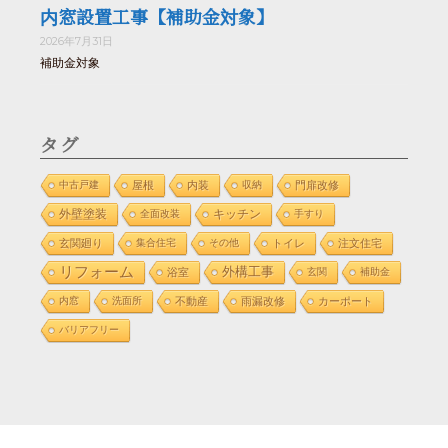
内窓設置工事【補助金対象】
2026年7月31日
補助金対象
タグ
中古戸建
屋根
内装
収納
門扉改修
外壁塗装
全面改装
キッチン
手すり
玄関廻り
集合住宅
その他
トイレ
注文住宅
リフォーム
外構工事
浴室
玄関
補助金
内窓
洗面所
不動産
雨漏改修
カーポート
バリアフリー