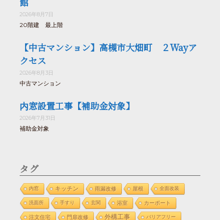
館
2026年8月7日
20階建 最上階
【中古マンション】高槻市大畑町 ２Wayア
クセス
2026年8月3日
中古マンション
内窓設置工事【補助金対象】
2026年7月31日
補助金対象
タグ
内窓
キッチン
雨漏改修
屋根
全面改装
洗面所
手すり
玄関
浴室
カーポート
外構工事
注文住宅
門扉改修
バリアフリー