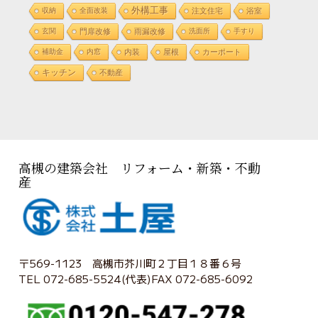
外構工事
収納
全面改装
注文住宅
浴室
玄関
門扉改修
雨漏改修
洗面所
手すり
補助金
内窓
内装
屋根
カーポート
キッチン
不動産
高槻の建築会社 リフォーム・新築・不動
産
〒569-1123 高槻市芥川町２丁目１８番６号
TEL 072-685-5524(代表)FAX 072-685-6092