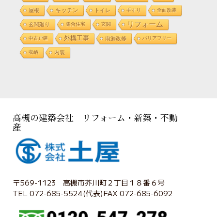
屋根
キッチン
トイレ
手すり
全面改装
リフォーム
玄関廻り
集合住宅
玄関
外構工事
中古戸建
雨漏改修
バリアフリー
収納
内装
高槻の建築会社 リフォーム・新築・不動
産
〒569-1123 高槻市芥川町２丁目１８番６号
TEL 072-685-5524(代表)FAX 072-685-6092