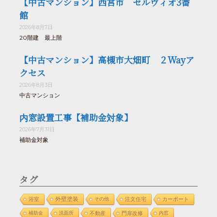
【中古マンション】西宮市 セルヴィオ3番
館
2026年8月7日
20階建 最上階
【中古マンション】高槻市大畑町 ２Wayア
クセス
2026年8月3日
中古マンション
内窓設置工事【補助金対象】
2026年7月31日
補助金対象
タグ
外壁塗装
浴室
その他
注文住宅
カーポート
補助金
洗面所
不動産
門扉改修
内窓