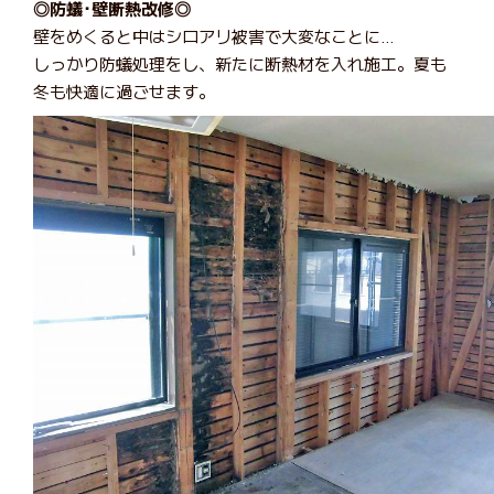
◎防蟻･壁断熱改修◎
壁をめくると中はシロアリ被害で大変なことに…
しっかり防蟻処理をし、新たに断熱材を入れ施工。夏も
冬も快適に過ごせます。