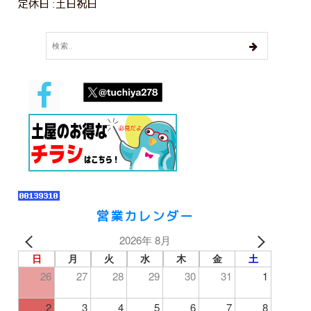
定休日 :土日祝日
営業カレンダー
2026年 8月
日
月
火
水
木
金
土
26
27
28
29
30
31
1
2
3
4
5
6
7
8