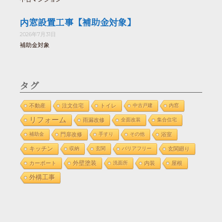
内窓設置工事【補助金対象】
2026年7月31日
補助金対象
タグ
不動産
注文住宅
トイレ
中古戸建
内窓
リフォーム
雨漏改修
全面改装
集合住宅
補助金
門扉改修
手すり
その他
浴室
キッチン
収納
玄関
バリアフリー
玄関廻り
外壁塗装
カーポート
洗面所
内装
屋根
外構工事