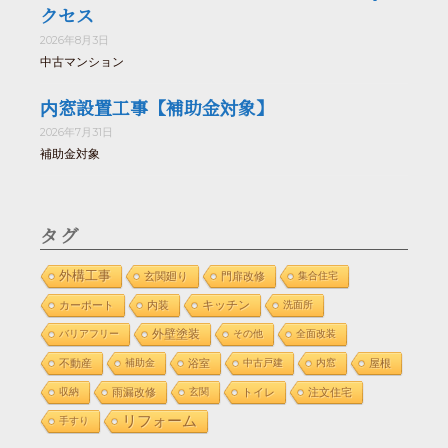
クセス
2026年8月3日
中古マンション
内窓設置工事【補助金対象】
2026年7月31日
補助金対象
タグ
外構工事
玄関廻り
門扉改修
集合住宅
カーポート
内装
キッチン
洗面所
外壁塗装
バリアフリー
その他
全面改装
不動産
補助金
浴室
中古戸建
内窓
屋根
収納
雨漏改修
玄関
トイレ
注文住宅
リフォーム
手すり