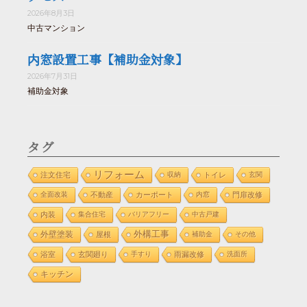
2026年8月3日
中古マンション
内窓設置工事【補助金対象】
2026年7月31日
補助金対象
タグ
リフォーム
注文住宅
収納
トイレ
玄関
全面改装
不動産
カーポート
内窓
門扉改修
内装
集合住宅
バリアフリー
中古戸建
外構工事
外壁塗装
屋根
補助金
その他
浴室
玄関廻り
手すり
雨漏改修
洗面所
キッチン