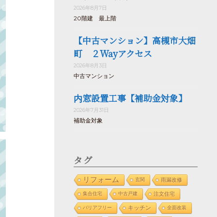
2026年8月7日
20階建 最上階
【中古マンション】高槻市大畑
町 ２Wayアクセス
2026年8月3日
中古マンション
内窓設置工事【補助金対象】
2026年7月31日
補助金対象
タグ
リフォーム
玄関
雨漏改修
集合住宅
中古戸建
注文住宅
バリアフリー
キッチン
全面改装