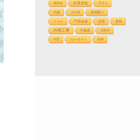
外壁塗装
補助金
手すり
内装
その他
玄関廻り
トイレ
門扉改修
浴室
屋根
外構工事
不動産
洗面所
内窓
カーポート
収納