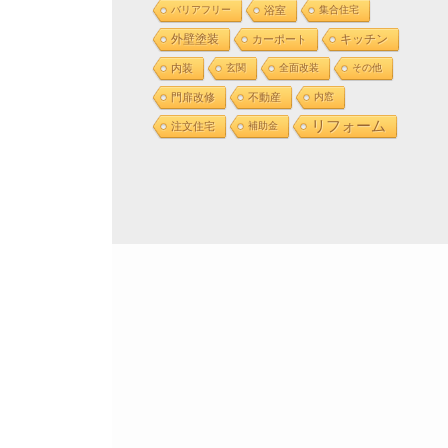
バリアフリー
浴室
集合住宅
外壁塗装
カーポート
キッチン
内装
玄関
全面改装
その他
門扉改修
不動産
内窓
リフォーム
注文住宅
補助金