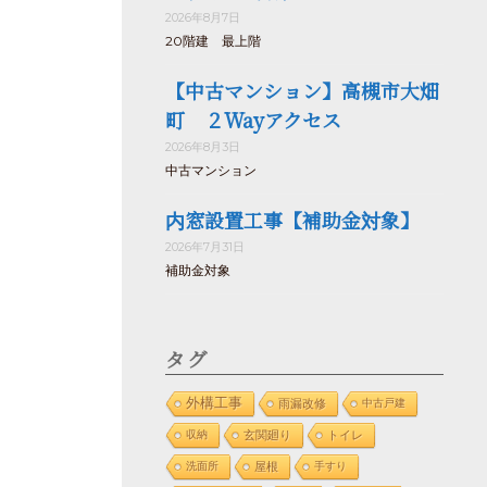
2026年8月7日
20階建 最上階
【中古マンション】高槻市大畑
町 ２Wayアクセス
2026年8月3日
中古マンション
内窓設置工事【補助金対象】
2026年7月31日
補助金対象
タグ
外構工事
雨漏改修
中古戸建
収納
玄関廻り
トイレ
洗面所
屋根
手すり